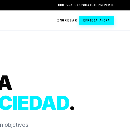
800 953 0017
WHATSAPP
SOPORTE
|
INGRESAR
EMPIEZA AHORA
ÍA
CIEDAD
.
n objetivos