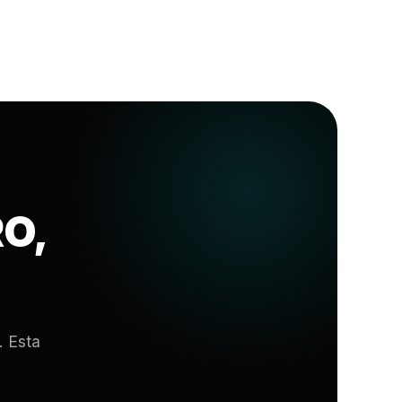
O,
. Esta