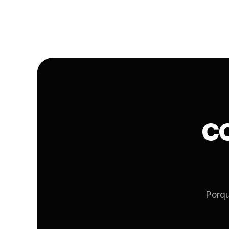
C
Porqu