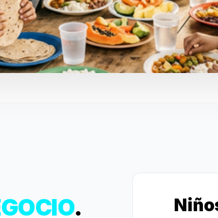
NTIL
EGOCIO
.
Niño