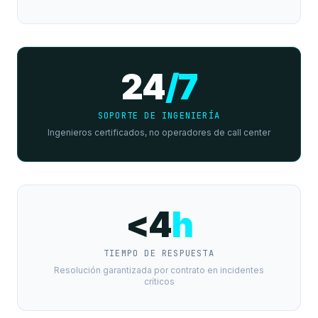
24
/7
SOPORTE DE INGENIERÍA
Ingenieros certificados, no operadores de call center
<4
h
TIEMPO DE RESPUESTA
Resolución garantizada por contrato en incidentes
críticos