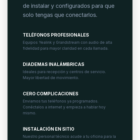
de instalar y configurados para que
solo tengas que conectarlos.
TELÉFONOS PROFESIONALES
Equipos Yealink y Grandstream con audio de alta
fidelidad para mayor claridad en cada llamada.
DIADEMAS INALÁMBRICAS
Ideales para recepción y centros de servicio.
Mayor libertad de movimiento.
CERO COMPLICACIONES
Enviamos tus teléfonos ya programados.
Conéctalos a internet y empieza a hablar hoy
mismo.
INSTALACIÓN EN SITIO
Nuestro personal técnico acude a tu oficina para la