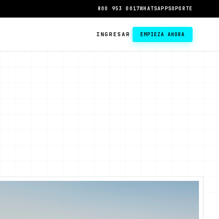
800 953 0017
WHATSAPP
SOPORTE
|
INGRESAR
EMPIEZA AHORA