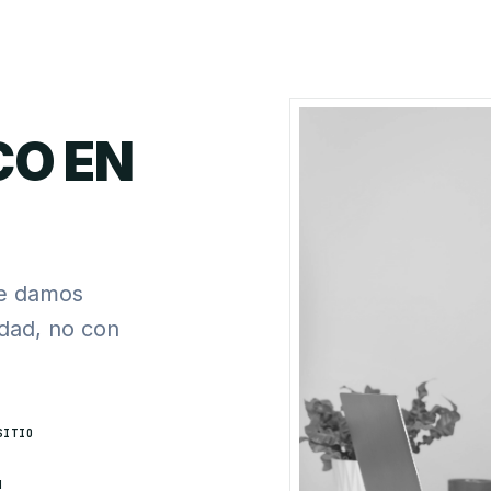
CO EN
te damos
rdad, no con
SITIO
H