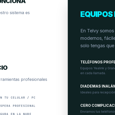
UNCIONA
EQUIPOS 
stro sistema es
En Telvy somos 
modernos, fácile
solo tengas que
TELÉFONOS PROF
CIO
Equipos Yealink y Gran
en cada llamada.
rramientas profesionales
DIADEMAS INALÁ
Ideales para recepción
EN TU CELULAR / PC
CERO COMPLICAC
ESPERA PROFESIONAL
Enviamos tus teléfono
EGURA EN LA NUBE