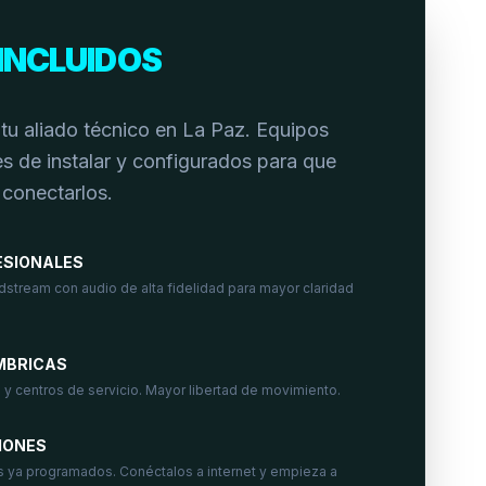
INCLUIDOS
tu aliado técnico en La Paz. Equipos
s de instalar y configurados para que
 conectarlos.
ESIONALES
dstream con audio de alta fidelidad para mayor claridad
MBRICAS
 y centros de servicio. Mayor libertad de movimiento.
IONES
s ya programados. Conéctalos a internet y empieza a