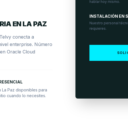
hablar hoy mismo.
INSTALACIÓN EN S
RIA EN LA PAZ
Nuestro personal técnic
requieres.
 Telvy conecta a
nivel enterprise. Número
o en Oracle Cloud
SOLI
RESENCIAL
n La Paz disponibles para
itio cuando lo necesites.