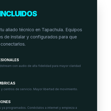
INCLUIDOS
tu aliado técnico en Tapachula. Equipos
s de instalar y configurados para que
 conectarlos.
ESIONALES
dstream con audio de alta fidelidad para mayor claridad
MBRICAS
 y centros de servicio. Mayor libertad de movimiento.
IONES
s ya programados. Conéctalos a internet y empieza a