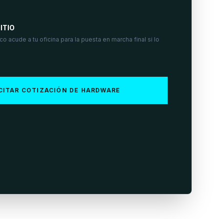
ITIO
o acude a tu oficina para la puesta en marcha final si lo
CITAR COTIZACIÓN DE HARDWARE