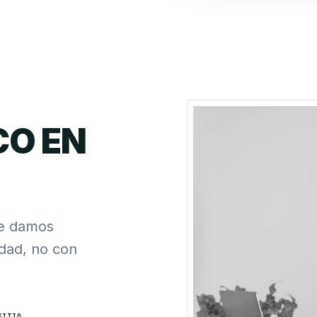
CO EN
te damos
rdad, no con
SITIO