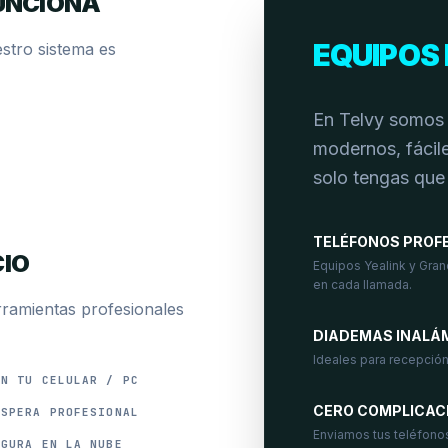
UNCIONA
EQUIPOS 
stro sistema es
En Telvy somos 
modernos, fácile
solo tengas que
TELÉFONOS PROF
CIO
Equipos Yealink y Gran
en cada llamada.
rramientas profesionales
DIADEMAS INALÁ
Ideales para recepción
EN TU CELULAR / PC
CERO COMPLICAC
ESPERA PROFESIONAL
Enviamos tus teléfono
EGURA EN LA NUBE