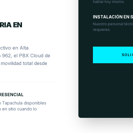
hablar hoy mismo.
INSTALACIÓN EN S
RIA EN
Nuestro personal técnic
requieres.
tivo en Alta
a 962, el PBX Cloud de
SOLI
 movilidad total desde
RESENCIAL
n Tapachula disponibles
 en sitio cuando lo