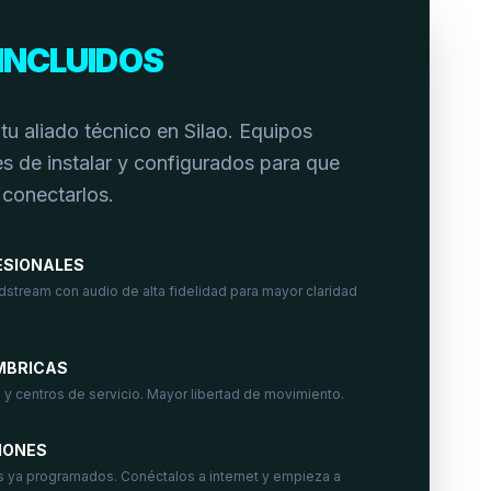
INCLUIDOS
u aliado técnico en Silao. Equipos
s de instalar y configurados para que
 conectarlos.
ESIONALES
dstream con audio de alta fidelidad para mayor claridad
MBRICAS
 y centros de servicio. Mayor libertad de movimiento.
IONES
s ya programados. Conéctalos a internet y empieza a