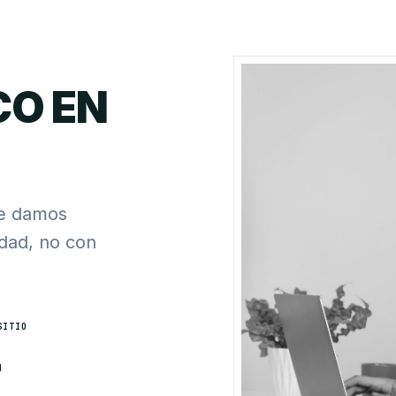
CO EN
te damos
rdad, no con
SITIO
H