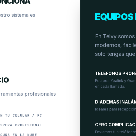
UNCIONA
EQUIPOS 
stro sistema es
En Telvy somos t
modernos, fácile
solo tengas que
TELÉFONOS PROF
CIO
Equipos Yealink y Gran
en cada llamada.
rramientas profesionales
DIADEMAS INALÁ
Ideales para recepción
EN TU CELULAR / PC
CERO COMPLICAC
ESPERA PROFESIONAL
Enviamos tus teléfono
EGURA EN LA NUBE