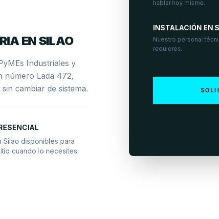
hablar hoy mismo.
INSTALACIÓN EN S
RIA EN SILAO
Nuestro personal técnic
requieres.
PyMEs Industriales y
un número Lada 472,
r sin cambiar de sistema.
SOLI
RESENCIAL
 Silao disponibles para
itio cuando lo necesites.