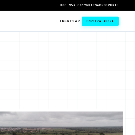
800 953 0017
WHATSAPP
SOPORTE
|
INGRESAR
EMPIEZA AHORA