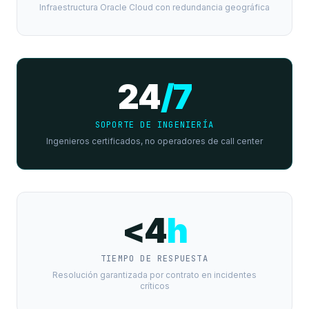
Infraestructura Oracle Cloud con redundancia geográfica
24
/7
SOPORTE DE INGENIERÍA
Ingenieros certificados, no operadores de call center
<4
h
TIEMPO DE RESPUESTA
Resolución garantizada por contrato en incidentes
críticos