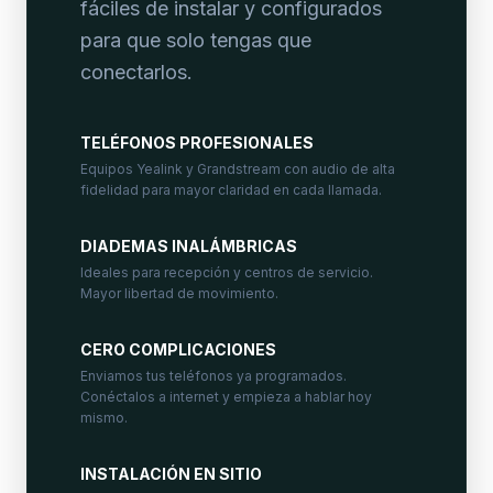
fáciles de instalar y configurados
para que solo tengas que
conectarlos.
TELÉFONOS PROFESIONALES
Equipos Yealink y Grandstream con audio de alta
fidelidad para mayor claridad en cada llamada.
DIADEMAS INALÁMBRICAS
Ideales para recepción y centros de servicio.
Mayor libertad de movimiento.
CERO COMPLICACIONES
Enviamos tus teléfonos ya programados.
Conéctalos a internet y empieza a hablar hoy
mismo.
INSTALACIÓN EN SITIO