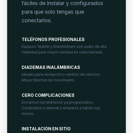
fáciles de instalar y configurados
para que solo tengas que
conectarlos.
TELÉFONOS PROFESIONALES
Equipos Yealink y Grandstream con audio de alta
fidelidad para mayor claridad en cada llamada.
DIADEMAS INALÁMBRICAS
Ideales para recepción y centros de servicio.
Mayor libertad de movimiento.
CERO COMPLICACIONES
Enviamos tus teléfonos ya programados.
Conéctalos a internet y empieza a hablar hoy
mismo.
INSTALACIÓN EN SITIO