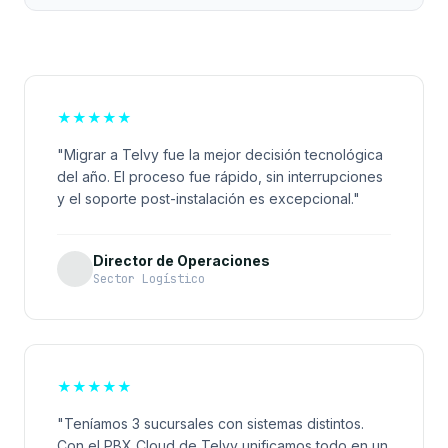
★
★
★
★
★
"Migrar a Telvy fue la mejor decisión tecnológica
del año. El proceso fue rápido, sin interrupciones
y el soporte post-instalación es excepcional."
Director de Operaciones
Sector Logístico
★
★
★
★
★
"Teníamos 3 sucursales con sistemas distintos.
Con el PBX Cloud de Telvy unificamos todo en un