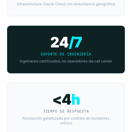
Infraestructura Oracle Cloud con redundancia geográfica
24
/7
SOPORTE DE INGENIERÍA
Ingenieros certificados, no operadores de call center
<4
h
TIEMPO DE RESPUESTA
Resolución garantizada por contrato en incidentes
críticos