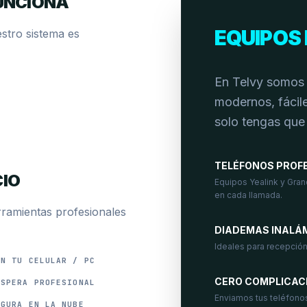
UNCIONA
EQUIPOS 
stro sistema es
En Telvy somos 
modernos, fácile
solo tengas que
TELÉFONOS PROF
CIO
Equipos Yealink y Gran
en cada llamada.
rramientas profesionales
DIADEMAS INALÁ
Ideales para recepción
EN TU CELULAR / PC
CERO COMPLICAC
ESPERA PROFESIONAL
Enviamos tus teléfono
EGURA EN LA NUBE