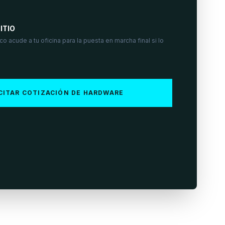
ITIO
o acude a tu oficina para la puesta en marcha final si lo
CITAR COTIZACIÓN DE HARDWARE