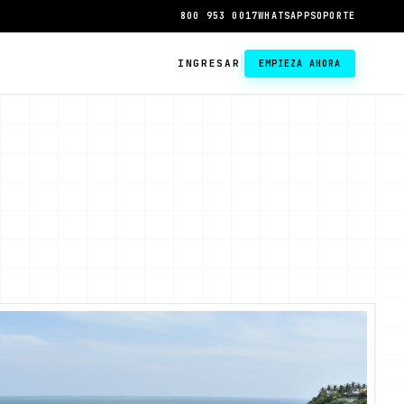
800 953 0017
WHATSAPP
SOPORTE
|
INGRESAR
EMPIEZA AHORA