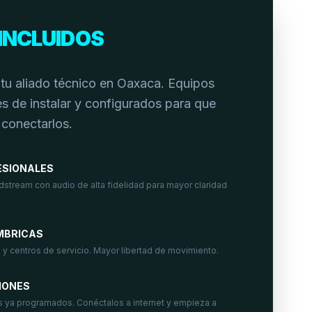
INCLUIDOS
tu aliado técnico en Oaxaca. Equipos
s de instalar y configurados para que
 conectarlos.
ESIONALES
dstream con audio de alta fidelidad para mayor claridad
MBRICAS
 y centros de servicio. Mayor libertad de movimiento.
IONES
s ya programados. Conéctalos a internet y empieza a