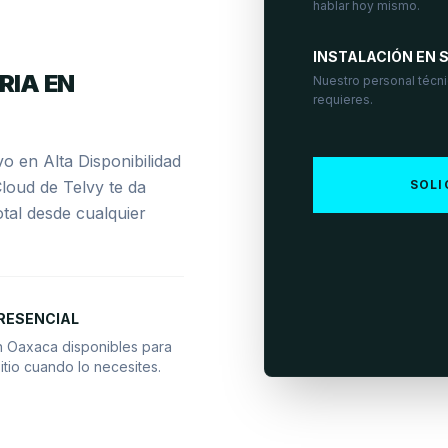
hablar hoy mismo.
INSTALACIÓN EN S
RIA EN
Nuestro personal técnic
requieres.
o en Alta Disponibilidad
loud de Telvy te da
SOLI
otal desde cualquier
RESENCIAL
n Oaxaca disponibles para
itio cuando lo necesites.