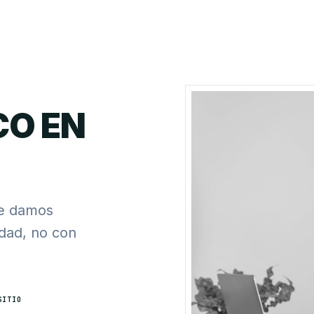
CO EN
te damos
rdad, no con
SITIO