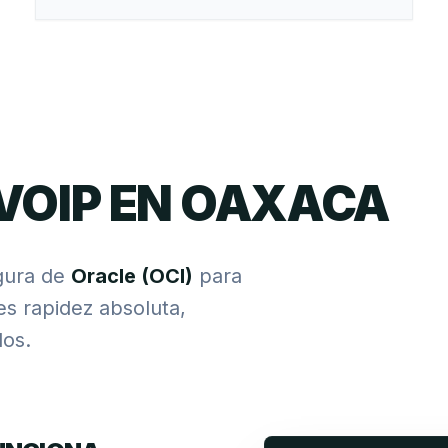
VOIP EN OAXACA
gura de
Oracle (OCI)
para
res rapidez absoluta,
os.