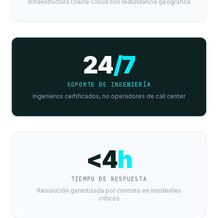
Infraestructura Oracle Cloud con redundancia geográfica
24
/7
SOPORTE DE INGENIERÍA
Ingenieros certificados, no operadores de call center
<4
h
TIEMPO DE RESPUESTA
Resolución garantizada por contrato en incidentes
críticos