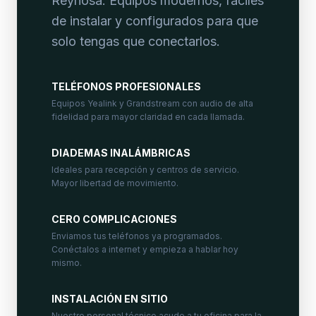
Reynosa. Equipos modernos, fáciles
de instalar y configurados para que
solo tengas que conectarlos.
TELÉFONOS PROFESIONALES
Equipos Yealink y Grandstream con audio de alta
fidelidad para mayor claridad en cada llamada.
DIADEMAS INALÁMBRICAS
Ideales para recepción y centros de servicio.
Mayor libertad de movimiento.
CERO COMPLICACIONES
Enviamos tus teléfonos ya programados.
Conéctalos a internet y empieza a hablar hoy
mismo.
INSTALACIÓN EN SITIO
Nuestro personal técnico acude a tu oficina para la