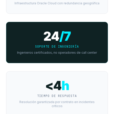
Infraestructura Oracle Cloud con redundancia geográfica
24
/7
SOPORTE DE INGENIERÍA
Ingenieros certificados, no operadores de call center
<4
h
TIEMPO DE RESPUESTA
Resolución garantizada por contrato en incidentes
críticos