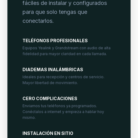
fáciles de instalar y configurados
para que solo tengas que
conectarlos.
TELÉFONOS PROFESIONALES
Equipos Yealink y Grandstream con audio de alta
fidelidad para mayor claridad en cada llamada.
DIADEMAS INALÁMBRICAS
Ideales para recepción y centros de servicio.
Mayor libertad de movimiento.
CERO COMPLICACIONES
Enviamos tus teléfonos ya programados.
Conéctalos a internet y empieza a hablar hoy
mismo.
INSTALACIÓN EN SITIO