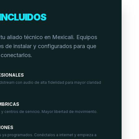
INCLUIDOS
tu aliado técnico en Mexicali. Equipos
s de instalar y configurados para que
 conectarlos.
ESIONALES
dstream con audio de alta fidelidad para mayor claridad
MBRICAS
 y centros de servicio. Mayor libertad de movimiento.
IONES
s ya programados. Conéctalos a internet y empieza a