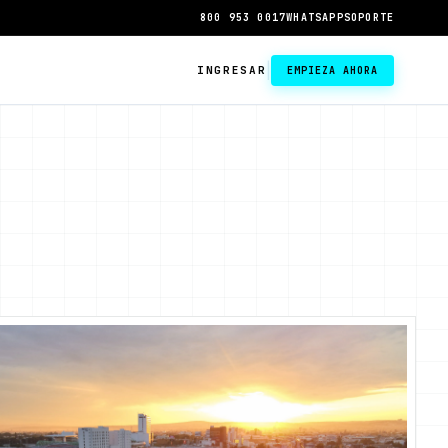
800 953 0017
WHATSAPP
SOPORTE
|
INGRESAR
EMPIEZA AHORA