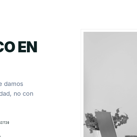
CO EN
te damos
rdad, no con
SITIO