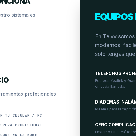
UNCIONA
EQUIPOS 
stro sistema es
En Telvy somos 
modernos, fácile
solo tengas que
TELÉFONOS PROF
CIO
Equipos Yealink y Gran
en cada llamada.
rramientas profesionales
DIADEMAS INALÁ
Ideales para recepción
EN TU CELULAR / PC
CERO COMPLICAC
ESPERA PROFESIONAL
Enviamos tus teléfono
EGURA EN LA NUBE