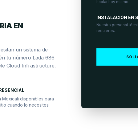
hablar hoy mismo.
INSTALACIÓN EN S
RIA EN
Nuestro personal técnic
requieres.
cesitan un sistema de
btén tu número Lada 686
SOLI
cle Cloud Infrastructure.
RESENCIAL
 Mexicali disponibles para
itio cuando lo necesites.