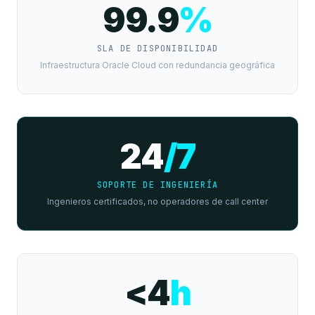
99.9
%
SLA DE DISPONIBILIDAD
Infraestructura Oracle Cloud con redundancia geográfica
24
/7
SOPORTE DE INGENIERÍA
Ingenieros certificados, no operadores de call center
<4
h