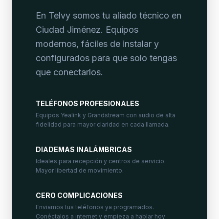
En Telvy somos tu aliado técnico en
Ciudad Jiménez. Equipos
modernos, fáciles de instalar y
configurados para que solo tengas
que conectarlos.
TELÉFONOS PROFESIONALES
Equipos Yealink y Grandstream con audio de alta
fidelidad para mayor claridad en cada llamada.
DIADEMAS INALÁMBRICAS
Ideales para recepción y centros de servicio.
Mayor libertad de movimiento.
CERO COMPLICACIONES
Enviamos tus teléfonos ya programados.
Conéctalos a internet y empieza a hablar hoy