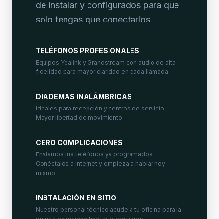
de instalar y configurados para que
solo tengas que conectarlos.
TELÉFONOS PROFESIONALES
Equipos Yealink y Grandstream con audio de alta
fidelidad para mayor claridad en cada llamada.
DIADEMAS INALÁMBRICAS
Ideales para recepción y centros de servicio.
Mayor libertad de movimiento.
CERO COMPLICACIONES
Enviamos tus teléfonos ya programados.
Conéctalos a internet y empieza a hablar hoy
mismo.
INSTALACIÓN EN SITIO
Nuestro personal técnico acude a tu oficina para la
puesta en marcha final si lo requieres.