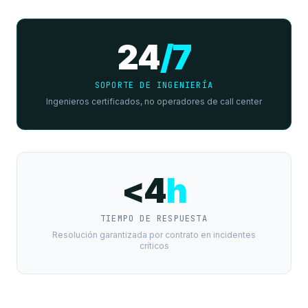
24
/7
SOPORTE DE INGENIERÍA
Ingenieros certificados, no operadores de call center
<4
h
TIEMPO DE RESPUESTA
Resolución garantizada por contrato en incidentes
críticos