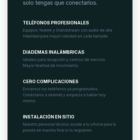
solo tengas que conectarlos.
TELÉFONOS PROFESIONALES
Equipos Yealink y Grandstream con audio de alta
fidelidad para mayor claridad en cada llamada.
DIADEMAS INALÁMBRICAS
Ideales para recepción y centros de servicio.
Mayor libertad de movimiento.
CERO COMPLICACIONES
Enviamos tus teléfonos ya programados.
Conéctalos a internet y empieza a hablar hoy
mismo.
INSTALACIÓN EN SITIO
Nuestro personal técnico acude a tu oficina para la
puesta en marcha final si lo requieres.