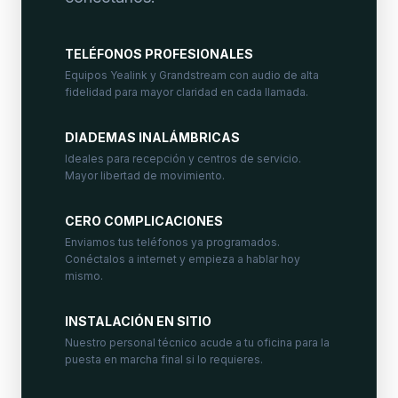
TELÉFONOS PROFESIONALES
Equipos Yealink y Grandstream con audio de alta
fidelidad para mayor claridad en cada llamada.
DIADEMAS INALÁMBRICAS
Ideales para recepción y centros de servicio.
Mayor libertad de movimiento.
CERO COMPLICACIONES
Enviamos tus teléfonos ya programados.
Conéctalos a internet y empieza a hablar hoy
mismo.
INSTALACIÓN EN SITIO
Nuestro personal técnico acude a tu oficina para la
puesta en marcha final si lo requieres.