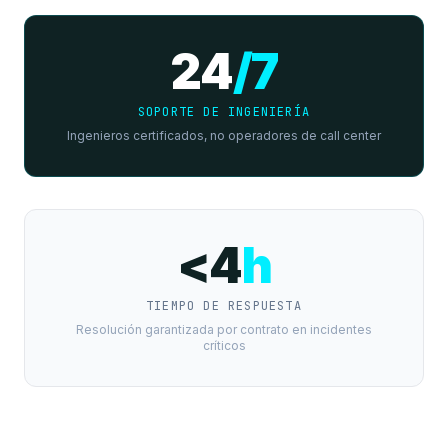
24
/7
SOPORTE DE INGENIERÍA
Ingenieros certificados, no operadores de call center
<4
h
TIEMPO DE RESPUESTA
Resolución garantizada por contrato en incidentes
críticos